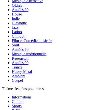
Musique Alternative
Oldies
Années 80
House
Indie
Classique
Jazz
Latino
Chillout
Film et Comédie musicale
Soul
Années 70
Musique traditionnelle
Reggaeton
Années 90
Trance
Heavy Metal
Ambient
Gospel
Thèmes les plus populaires
Informations
Culture
Sports