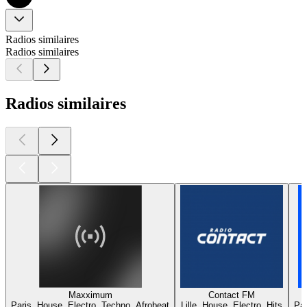
Radios similaires
Radios similaires
Radios similaires
Maxximum
Contact FM
Paris, House, Electro, Techno, Afrobeat
Lille, House, Electro, Hits
Par