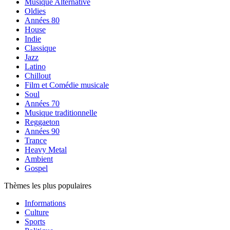
Musique Alternative
Oldies
Années 80
House
Indie
Classique
Jazz
Latino
Chillout
Film et Comédie musicale
Soul
Années 70
Musique traditionnelle
Reggaeton
Années 90
Trance
Heavy Metal
Ambient
Gospel
Thèmes les plus populaires
Informations
Culture
Sports