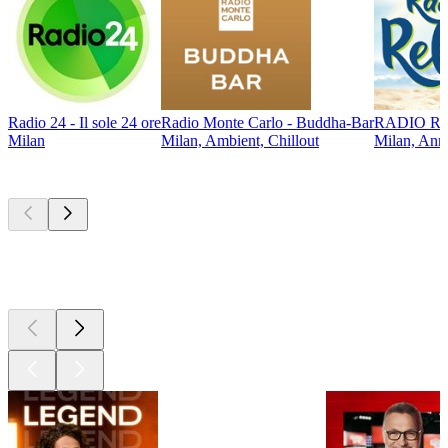
Radio 24 - Il sole 24 ore
Radio Monte Carlo - Buddha-Bar
RADIO REL
Milan
Milan, Ambient, Chillout
Milan, Anné
Les meilleurs
podcasts
Les meilleurs
podcasts
Les meilleurs
podcasts