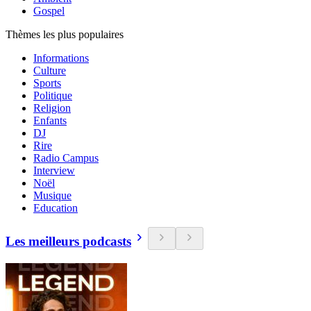
Gospel
Thèmes les plus populaires
Informations
Culture
Sports
Politique
Religion
Enfants
DJ
Rire
Radio Campus
Interview
Noël
Musique
Education
Les meilleurs podcasts