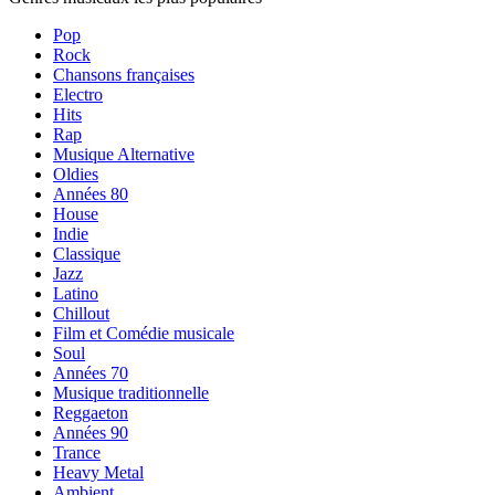
Pop
Rock
Chansons françaises
Electro
Hits
Rap
Musique Alternative
Oldies
Années 80
House
Indie
Classique
Jazz
Latino
Chillout
Film et Comédie musicale
Soul
Années 70
Musique traditionnelle
Reggaeton
Années 90
Trance
Heavy Metal
Ambient