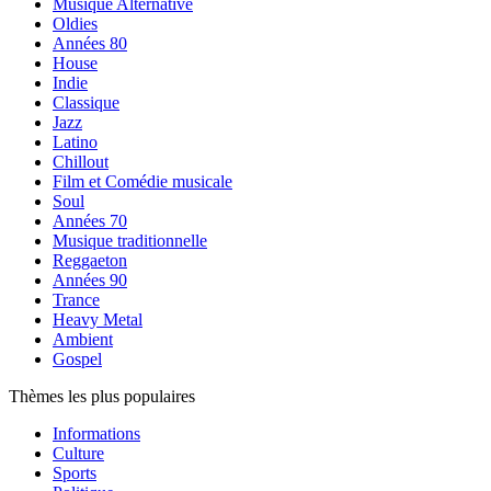
Musique Alternative
Oldies
Années 80
House
Indie
Classique
Jazz
Latino
Chillout
Film et Comédie musicale
Soul
Années 70
Musique traditionnelle
Reggaeton
Années 90
Trance
Heavy Metal
Ambient
Gospel
Thèmes les plus populaires
Informations
Culture
Sports