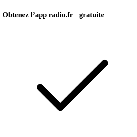
Obtenez l’app radio.fr gratuite