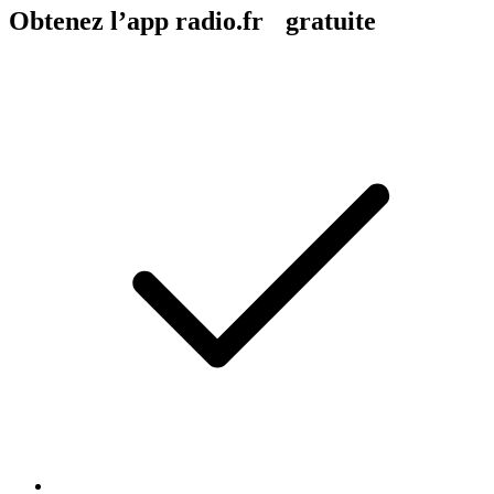
Obtenez l’app radio.fr gratuite