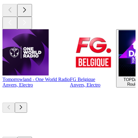
Tomorrowland - One World Radio
FG Belgique
TOPDa
Roule
Anvers, Electro
Anvers, Electro
Les meilleurs
podcasts
Les meilleurs
podcasts
Les meilleurs
podcasts