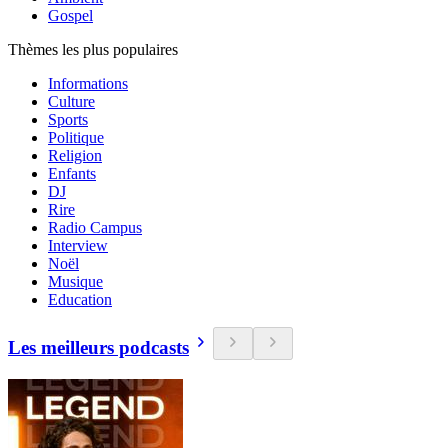
Gospel
Thèmes les plus populaires
Informations
Culture
Sports
Politique
Religion
Enfants
DJ
Rire
Radio Campus
Interview
Noël
Musique
Education
Les meilleurs podcasts