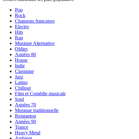
Pop
Rock
Chansons françaises
Electro
Hits
Rap
Musique Alternative
Oldies
Années 80
House
Indie
Classique
Jazz
Latino
Chillout
Film et Comédie musicale
Soul
Années 70
Musique traditionnelle
Reggaeton
Années 90
Trance
Heavy Metal
Ambient