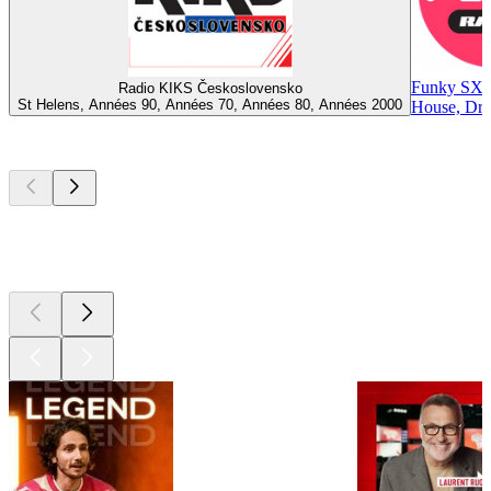
Funky SX
Radio KIKS Československo
St Helens, Années 90, Années 70, Années 80, Années 2000
House, Dru
Les meilleurs
podcasts
Les meilleurs
podcasts
Les meilleurs
podcasts