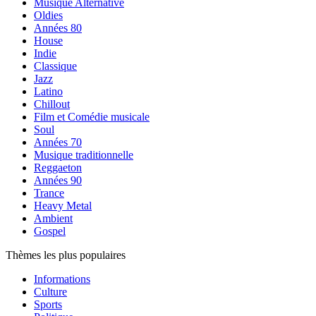
Musique Alternative
Oldies
Années 80
House
Indie
Classique
Jazz
Latino
Chillout
Film et Comédie musicale
Soul
Années 70
Musique traditionnelle
Reggaeton
Années 90
Trance
Heavy Metal
Ambient
Gospel
Thèmes les plus populaires
Informations
Culture
Sports