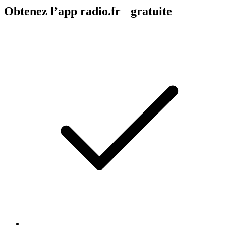
Obtenez l’app radio.fr gratuite