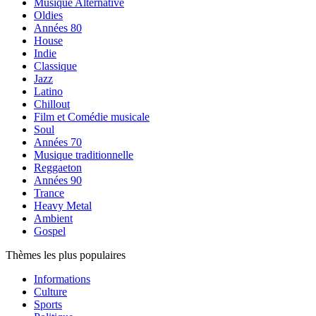
Musique Alternative
Oldies
Années 80
House
Indie
Classique
Jazz
Latino
Chillout
Film et Comédie musicale
Soul
Années 70
Musique traditionnelle
Reggaeton
Années 90
Trance
Heavy Metal
Ambient
Gospel
Thèmes les plus populaires
Informations
Culture
Sports