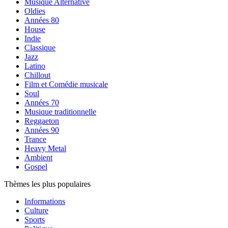
Musique Alternative
Oldies
Années 80
House
Indie
Classique
Jazz
Latino
Chillout
Film et Comédie musicale
Soul
Années 70
Musique traditionnelle
Reggaeton
Années 90
Trance
Heavy Metal
Ambient
Gospel
Thèmes les plus populaires
Informations
Culture
Sports