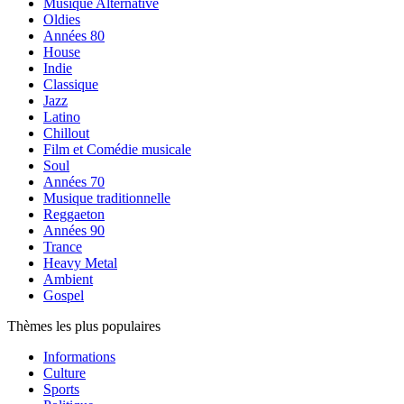
Musique Alternative
Oldies
Années 80
House
Indie
Classique
Jazz
Latino
Chillout
Film et Comédie musicale
Soul
Années 70
Musique traditionnelle
Reggaeton
Années 90
Trance
Heavy Metal
Ambient
Gospel
Thèmes les plus populaires
Informations
Culture
Sports