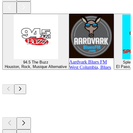
Aardvark Blues FM
94.5 The Buzz
Splen
Houston, Rock, Musique Alternative
El Paso, 
West Columbia, Blues
Les meilleurs
podcasts
Les meilleurs
podcasts
Les meilleurs
podcasts