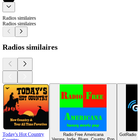
Radios similaires
Radios similaires
Radios similaires
Today's Hot Country
Radio Free Americana
GotRadio -
Verona, Indie, Blues, Country, Pop
Country