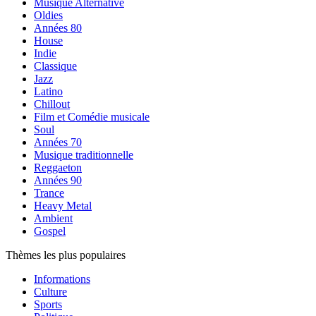
Musique Alternative
Oldies
Années 80
House
Indie
Classique
Jazz
Latino
Chillout
Film et Comédie musicale
Soul
Années 70
Musique traditionnelle
Reggaeton
Années 90
Trance
Heavy Metal
Ambient
Gospel
Thèmes les plus populaires
Informations
Culture
Sports