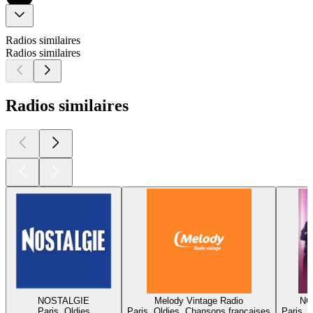
Radios similaires
Radios similaires
Radios similaires
NOSTALGIE
Melody Vintage Radio
NO
Paris, Oldies
Paris, Oldies, Chansons françaises
Paris, 