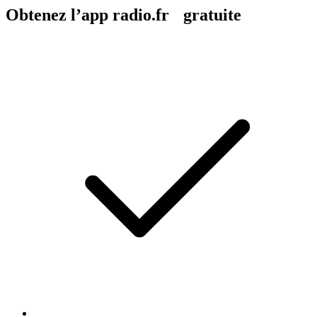
Obtenez l’app radio.fr gratuite