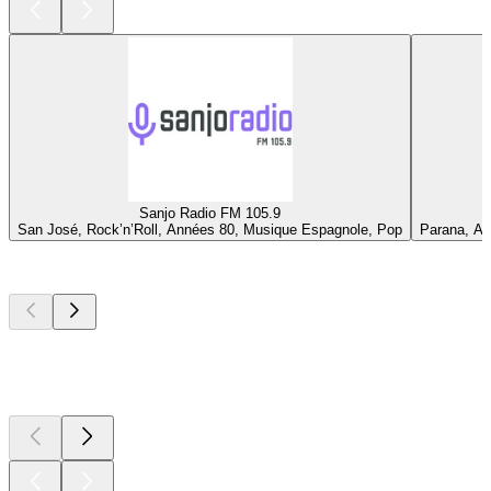
Sanjo Radio FM 105.9
San José, Rock’n’Roll, Années 80, Musique Espagnole, Pop
Parana, An
Les meilleurs
podcasts
Les meilleurs
podcasts
Les meilleurs
podcasts