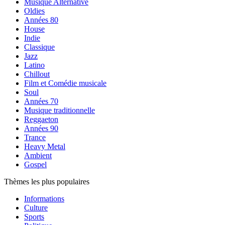
Musique Alternative
Oldies
Années 80
House
Indie
Classique
Jazz
Latino
Chillout
Film et Comédie musicale
Soul
Années 70
Musique traditionnelle
Reggaeton
Années 90
Trance
Heavy Metal
Ambient
Gospel
Thèmes les plus populaires
Informations
Culture
Sports