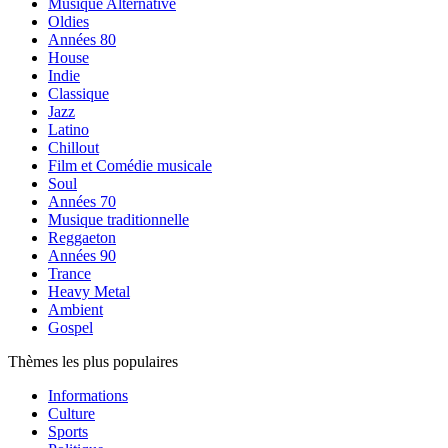
Musique Alternative
Oldies
Années 80
House
Indie
Classique
Jazz
Latino
Chillout
Film et Comédie musicale
Soul
Années 70
Musique traditionnelle
Reggaeton
Années 90
Trance
Heavy Metal
Ambient
Gospel
Thèmes les plus populaires
Informations
Culture
Sports