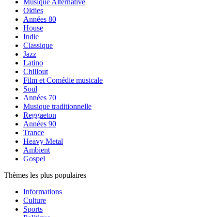
Musique Alternative
Oldies
Années 80
House
Indie
Classique
Jazz
Latino
Chillout
Film et Comédie musicale
Soul
Années 70
Musique traditionnelle
Reggaeton
Années 90
Trance
Heavy Metal
Ambient
Gospel
Thèmes les plus populaires
Informations
Culture
Sports