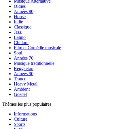
Musique Alternative
Oldies
Années 80
House
Indie
Classique
Jazz
Latino
Chillout
Film et Comédie musicale
Soul
Années 70
Musique traditionnelle
Reggaeton
Années 90
Trance
Heavy Metal
Ambient
Gospel
Thèmes les plus populaires
Informations
Culture
Sports