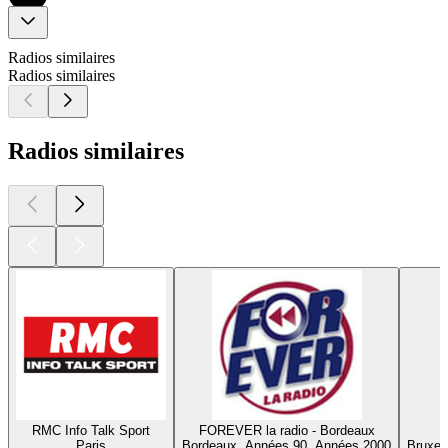
Radios similaires
Radios similaires
Radios similaires
RMC Info Talk Sport
FOREVER la radio - Bordeaux
Paris
Bordeaux, Années 90, Années 2000
Bruxel