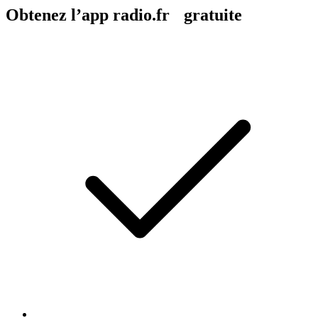
Obtenez l’app radio.fr gratuite