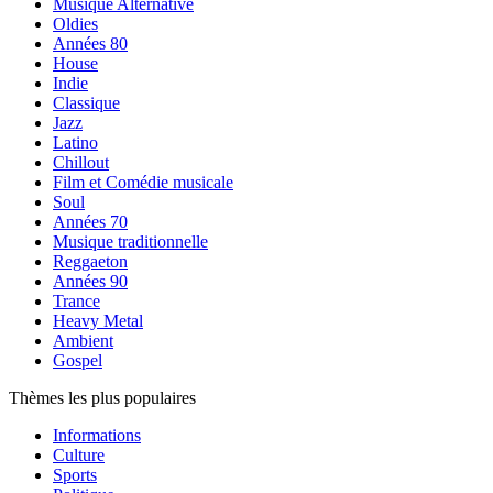
Musique Alternative
Oldies
Années 80
House
Indie
Classique
Jazz
Latino
Chillout
Film et Comédie musicale
Soul
Années 70
Musique traditionnelle
Reggaeton
Années 90
Trance
Heavy Metal
Ambient
Gospel
Thèmes les plus populaires
Informations
Culture
Sports