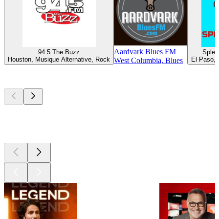
Aardvark Blues FM
94.5 The Buzz
Splen
Houston, Musique Alternative, Rock
El Paso, 
West Columbia, Blues
Les meilleurs
podcasts
Les meilleurs
podcasts
Les meilleurs
podcasts