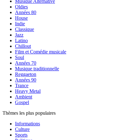
Musique Alternative
Oldies
Années 80
House
Indie
Classique
Jazz
Latino
Chillout
Film et Comédie musicale
Soul
Années 70
Musique traditionnelle
Reggaeton
Années 90
Trance
Heavy Metal
Ambient
Gospel
Thèmes les plus populaires
Informations
Culture
Sports