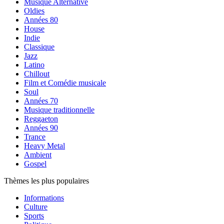
Musique Alternative
Oldies
Années 80
House
Indie
Classique
Jazz
Latino
Chillout
Film et Comédie musicale
Soul
Années 70
Musique traditionnelle
Reggaeton
Années 90
Trance
Heavy Metal
Ambient
Gospel
Thèmes les plus populaires
Informations
Culture
Sports