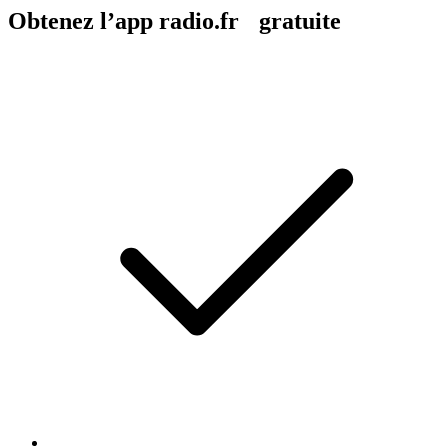
Obtenez l’app radio.fr gratuite