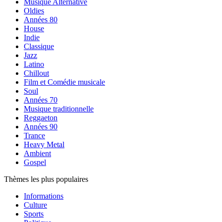
Musique Alternative
Oldies
Années 80
House
Indie
Classique
Jazz
Latino
Chillout
Film et Comédie musicale
Soul
Années 70
Musique traditionnelle
Reggaeton
Années 90
Trance
Heavy Metal
Ambient
Gospel
Thèmes les plus populaires
Informations
Culture
Sports