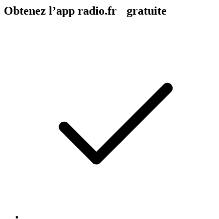
Obtenez l’app radio.fr gratuite