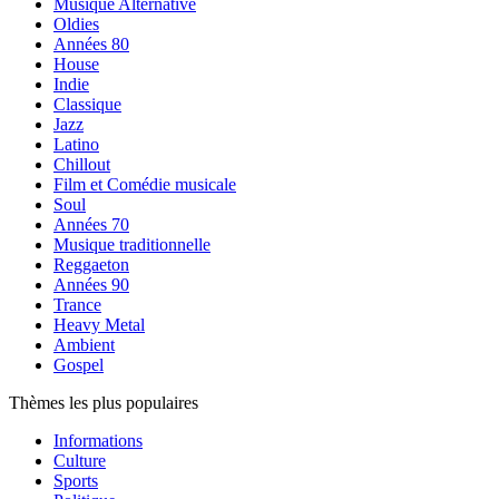
Musique Alternative
Oldies
Années 80
House
Indie
Classique
Jazz
Latino
Chillout
Film et Comédie musicale
Soul
Années 70
Musique traditionnelle
Reggaeton
Années 90
Trance
Heavy Metal
Ambient
Gospel
Thèmes les plus populaires
Informations
Culture
Sports