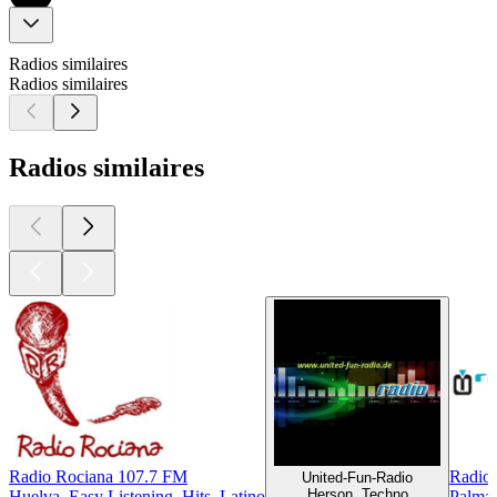
Radios similaires
Radios similaires
Radios similaires
Radio Rociana 107.7 FM
Radio
United-Fun-Radio
Herson, Techno
Huelva, Easy Listening, Hits, Latino
Palma 