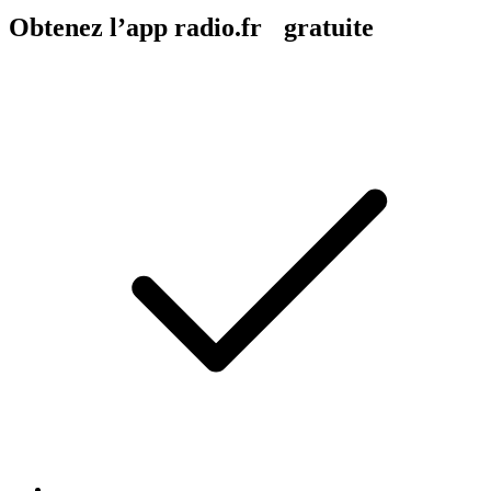
Obtenez l’app radio.fr gratuite