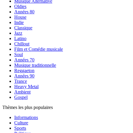
Musique Alternative
Oldies
Années 80
House
Indie
Classique
Jazz
Latino
Chillout
Film et Comédie musicale
Soul
Années 70
Musique traditionnelle
Reggaeton
Années 90
Trance
Heavy Metal
Ambient
Gospel
Thèmes les plus populaires
Informations
Culture
Sports