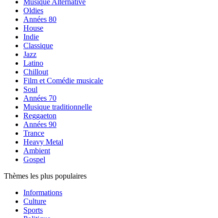
Musique Alternative
Oldies
Années 80
House
Indie
Classique
Jazz
Latino
Chillout
Film et Comédie musicale
Soul
Années 70
Musique traditionnelle
Reggaeton
Années 90
Trance
Heavy Metal
Ambient
Gospel
Thèmes les plus populaires
Informations
Culture
Sports