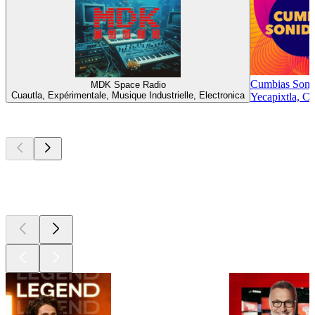
Cumbias Soni
MDK Space Radio
Cuautla, Expérimentale, Musique Industrielle, Electronica
Yecapixtla, C
Les meilleurs
podcasts
Les meilleurs
podcasts
Les meilleurs
podcasts