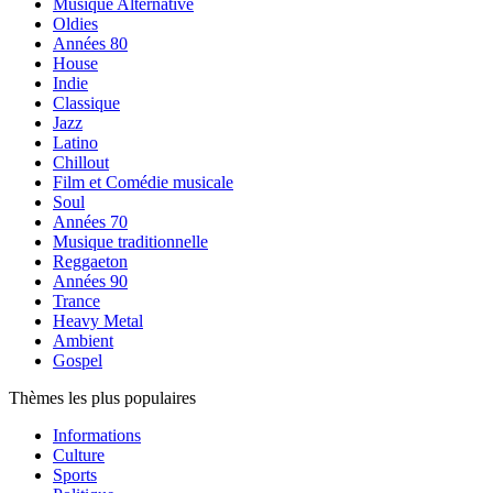
Musique Alternative
Oldies
Années 80
House
Indie
Classique
Jazz
Latino
Chillout
Film et Comédie musicale
Soul
Années 70
Musique traditionnelle
Reggaeton
Années 90
Trance
Heavy Metal
Ambient
Gospel
Thèmes les plus populaires
Informations
Culture
Sports