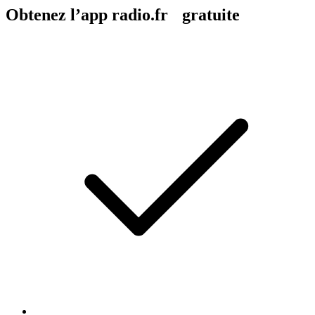
Obtenez l’app radio.fr gratuite