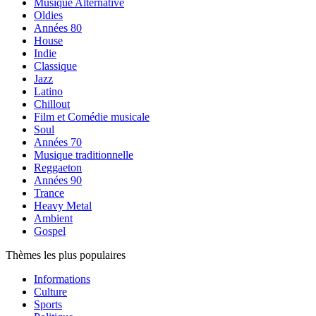
Musique Alternative
Oldies
Années 80
House
Indie
Classique
Jazz
Latino
Chillout
Film et Comédie musicale
Soul
Années 70
Musique traditionnelle
Reggaeton
Années 90
Trance
Heavy Metal
Ambient
Gospel
Thèmes les plus populaires
Informations
Culture
Sports