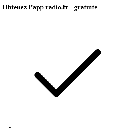
Obtenez l’app radio.fr gratuite