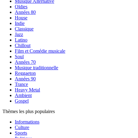
Musique Alternative
Oldies
Années 80
House
Indie
Classique
Jazz
Latino
Chillout
Film et Comédie musicale
Soul
Années 70
Musique traditionnelle
Reggaeton
Années 90
Trance
Heavy Metal
Ambient
Gospel
Thèmes les plus populaires
Informations
Culture
Sports