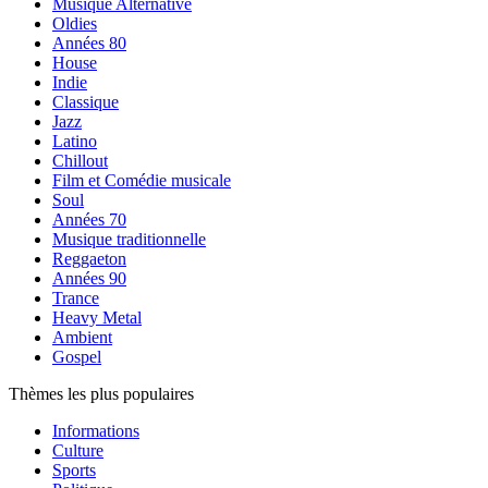
Musique Alternative
Oldies
Années 80
House
Indie
Classique
Jazz
Latino
Chillout
Film et Comédie musicale
Soul
Années 70
Musique traditionnelle
Reggaeton
Années 90
Trance
Heavy Metal
Ambient
Gospel
Thèmes les plus populaires
Informations
Culture
Sports