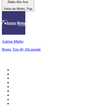
Rádio Alto Ave
Vieira do Minho, Pop
Antena Minho
Braga, Top 40, Hit-parade
Top 100 sur
radio.fr
1
.
RTL
2
.
RMC Info Talk Sport
3
.
France Info
4
.
Europe 1
5
.
France Inter
6
.
Radio FREE DOM
7
.
NOSTALGIE
8
.
Tropiques FM
9
.
CHERIE FM