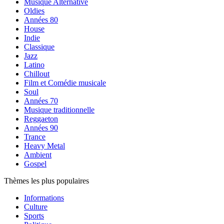
Musique Alternative
Oldies
Années 80
House
Indie
Classique
Jazz
Latino
Chillout
Film et Comédie musicale
Soul
Années 70
Musique traditionnelle
Reggaeton
Années 90
Trance
Heavy Metal
Ambient
Gospel
Thèmes les plus populaires
Informations
Culture
Sports