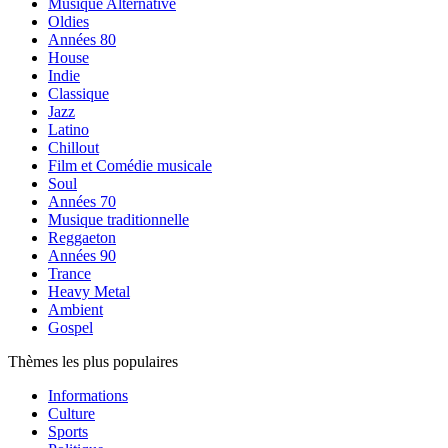
Musique Alternative
Oldies
Années 80
House
Indie
Classique
Jazz
Latino
Chillout
Film et Comédie musicale
Soul
Années 70
Musique traditionnelle
Reggaeton
Années 90
Trance
Heavy Metal
Ambient
Gospel
Thèmes les plus populaires
Informations
Culture
Sports