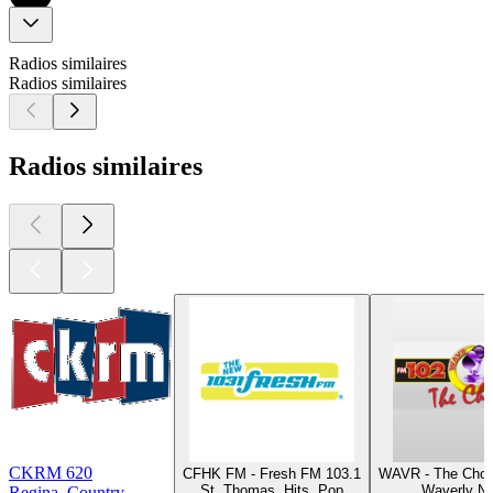
Radios similaires
Radios similaires
Radios similaires
CKRM 620
CFHK FM - Fresh FM 103.1
WAVR - The Choi
St. Thomas, Hits, Pop
Waverly NY
Regina, Country