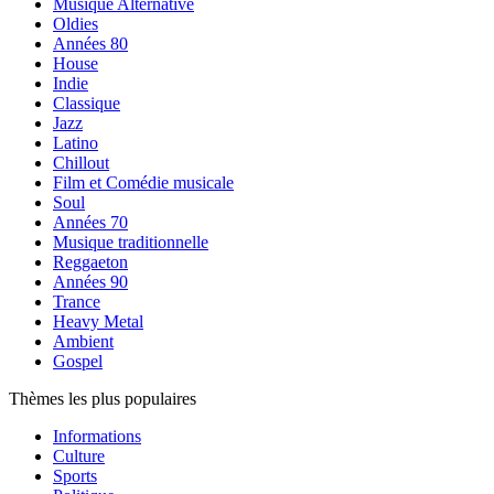
Musique Alternative
Oldies
Années 80
House
Indie
Classique
Jazz
Latino
Chillout
Film et Comédie musicale
Soul
Années 70
Musique traditionnelle
Reggaeton
Années 90
Trance
Heavy Metal
Ambient
Gospel
Thèmes les plus populaires
Informations
Culture
Sports