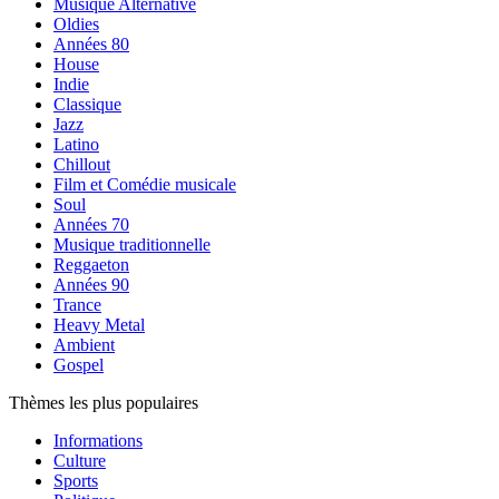
Musique Alternative
Oldies
Années 80
House
Indie
Classique
Jazz
Latino
Chillout
Film et Comédie musicale
Soul
Années 70
Musique traditionnelle
Reggaeton
Années 90
Trance
Heavy Metal
Ambient
Gospel
Thèmes les plus populaires
Informations
Culture
Sports