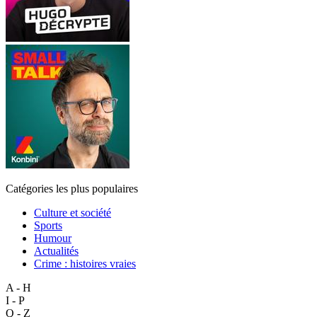
Catégories les plus populaires
Culture et société
Sports
Humour
Actualités
Crime : histoires vraies
A - H
I - P
Q - Z