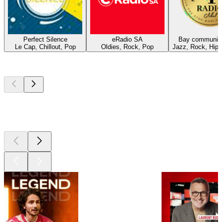
Perfect Silence
eRadio SA
Bay community
Le Cap, Chillout, Pop
Oldies, Rock, Pop
Jazz, Rock, Hip
Les meilleurs
podcasts
Les meilleurs
podcasts
Les meilleurs
podcasts