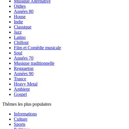
Musique Alternative
Oldies
Années 80
House
Indie
Classique
Jazz
Latino
Chillout
Film et Comédie musicale
Soul
Années 70
Musique traditionnelle
Reggaeton
Années 90
Trance
Heavy Metal
Ambient
Gospel
Thèmes les plus populaires
Informations
Culture
Sports