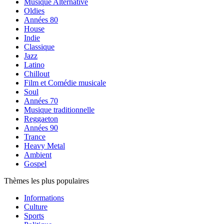
Musique Alternative
Oldies
Années 80
House
Indie
Classique
Jazz
Latino
Chillout
Film et Comédie musicale
Soul
Années 70
Musique traditionnelle
Reggaeton
Années 90
Trance
Heavy Metal
Ambient
Gospel
Thèmes les plus populaires
Informations
Culture
Sports