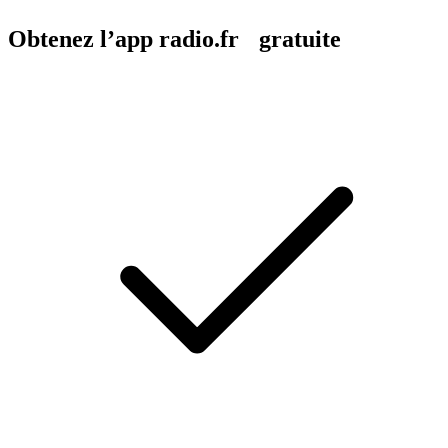
Obtenez l’app radio.fr gratuite