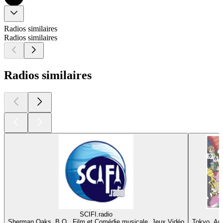
Radios similaires
Radios similaires
Radios similaires
SCIFI.radio
Sherman Oaks, B.O., Film et Comédie musicale, Jeux Vidéo
Tokyo, An