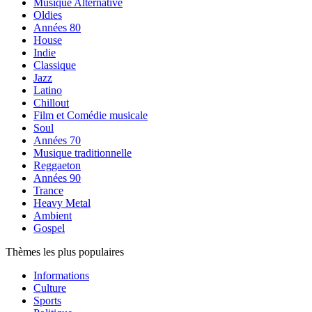
Musique Alternative
Oldies
Années 80
House
Indie
Classique
Jazz
Latino
Chillout
Film et Comédie musicale
Soul
Années 70
Musique traditionnelle
Reggaeton
Années 90
Trance
Heavy Metal
Ambient
Gospel
Thèmes les plus populaires
Informations
Culture
Sports