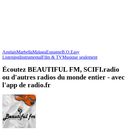
Anglais
Marbella
Malaga
Espagne
B.O.
Easy
Listening
Instrumental
Film & TV
Musique seulement
Écoutez BEAUTIFUL FM, SCIFI.radio
ou d'autres radios du monde entier - avec
l'app de radio.fr