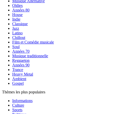
Musique Alternative
Oldies
Années 80
House
Indie
Classique
Jazz
Latino
Chillout
Film et Comédie musicale
Soul
Années 70
Musique traditionnelle
Reggaeton
Années 90
Trance
Heavy Metal
Ambient
Gospel
Thèmes les plus populaires
Informations
Culture
Sports