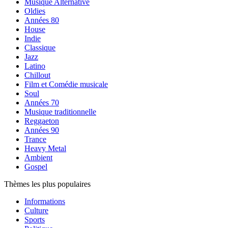
Musique Alternative
Oldies
Années 80
House
Indie
Classique
Jazz
Latino
Chillout
Film et Comédie musicale
Soul
Années 70
Musique traditionnelle
Reggaeton
Années 90
Trance
Heavy Metal
Ambient
Gospel
Thèmes les plus populaires
Informations
Culture
Sports