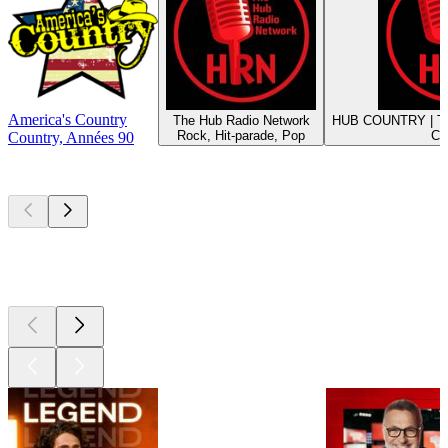
America's Country
The Hub Radio Network
HUB COUNTRY | Th
Rock, Hit-parade, Pop
Co
Country, Années 90
Les meilleurs
podcasts
Les meilleurs
podcasts
Les meilleurs
podcasts