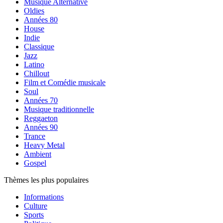
Musique Alternative
Oldies
Années 80
House
Indie
Classique
Jazz
Latino
Chillout
Film et Comédie musicale
Soul
Années 70
Musique traditionnelle
Reggaeton
Années 90
Trance
Heavy Metal
Ambient
Gospel
Thèmes les plus populaires
Informations
Culture
Sports