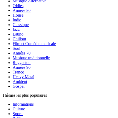
Musique Alternative
Oldies
Années 80
House
Indie
Classique
Jazz
Latino
Chillout
Film et Comédie musicale
Soul
Années 70
Musique traditionnelle
Reggaeton
Années 90
Trance
Heavy Metal
Ambient
Gospel
Thèmes les plus populaires
Informations
Culture
Sports