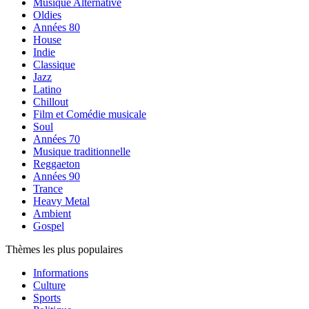
Musique Alternative
Oldies
Années 80
House
Indie
Classique
Jazz
Latino
Chillout
Film et Comédie musicale
Soul
Années 70
Musique traditionnelle
Reggaeton
Années 90
Trance
Heavy Metal
Ambient
Gospel
Thèmes les plus populaires
Informations
Culture
Sports