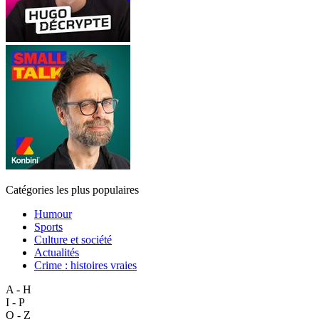
Catégories les plus populaires
Humour
Sports
Culture et société
Actualités
Crime : histoires vraies
A - H
I - P
Q - Z