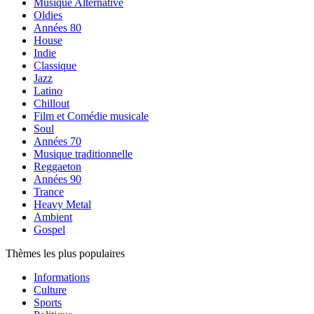
Musique Alternative
Oldies
Années 80
House
Indie
Classique
Jazz
Latino
Chillout
Film et Comédie musicale
Soul
Années 70
Musique traditionnelle
Reggaeton
Années 90
Trance
Heavy Metal
Ambient
Gospel
Thèmes les plus populaires
Informations
Culture
Sports