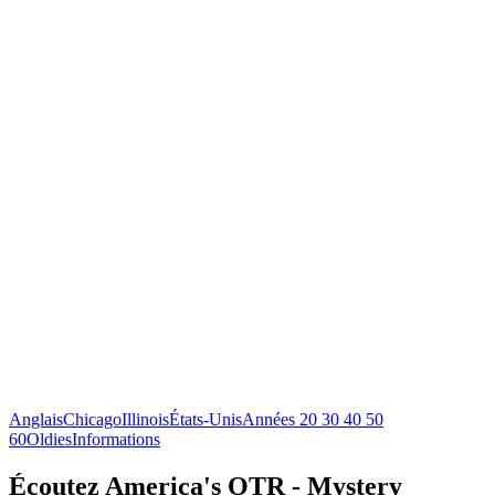
Anglais
Chicago
Illinois
États-Unis
Années 20 30 40 50
60
Oldies
Informations
Écoutez America's OTR - Mystery