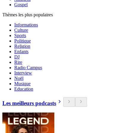
Gospel
Thèmes les plus populaires
Informations
Culture
Sports
Politique
Religion
Enfants
DJ
Rire
Radio Campus
Interview
Noël
Musique
Education
Les meilleurs podcasts