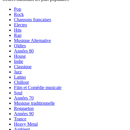
Pop
Rock
Chansons françaises
Electro
Hits
Rap
Musique Alternative
Oldies
Années 80
House
Indie
Classique
Jazz
Latino
Chillout
Film et Comédie musicale
Soul
Années 70
Musique traditionnelle
Reggaeton
Années 90
Trance
Heavy Metal
Ambient