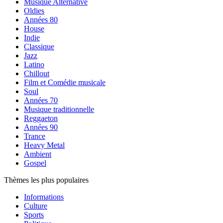
Musique Alternative
Oldies
Années 80
House
Indie
Classique
Jazz
Latino
Chillout
Film et Comédie musicale
Soul
Années 70
Musique traditionnelle
Reggaeton
Années 90
Trance
Heavy Metal
Ambient
Gospel
Thèmes les plus populaires
Informations
Culture
Sports