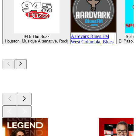
Aardvark Blues FM
94.5 The Buzz
Splen
Houston, Musique Alternative, Rock
El Paso, 
West Columbia, Blues
Les meilleurs
podcasts
Les meilleurs
podcasts
Les meilleurs
podcasts