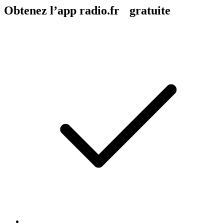
Obtenez l’app radio.fr gratuite