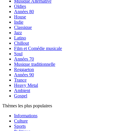
Musique Alternative
Oldies
Années 80
House
Indie
Classique
Jazz
Latino
Chillout
Film et Comédie musicale
Soul
Années 70
Musique traditionnelle
Reggaeton
Années 90
Trance
Heavy Metal
Ambient
Gospel
Thèmes les plus populaires
Informations
Culture
Sports