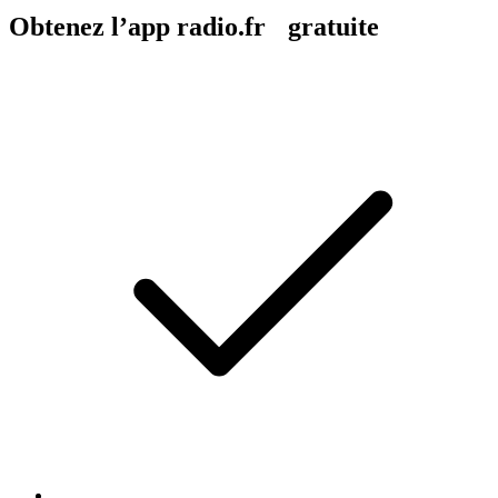
Obtenez l’app radio.fr gratuite