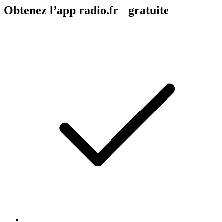
Obtenez l’app radio.fr gratuite