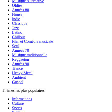
Musique Alternative
Oldies
Années 80
House
Indie
Classique
Jazz
Latino
Chillout
Film et Comédie musicale
Soul
Années 70
Musique traditionnelle
Reggaeton
Années 90
Trance
Heavy Metal
Ambient
Gospel
Thèmes les plus populaires
Informations
Culture
Sports