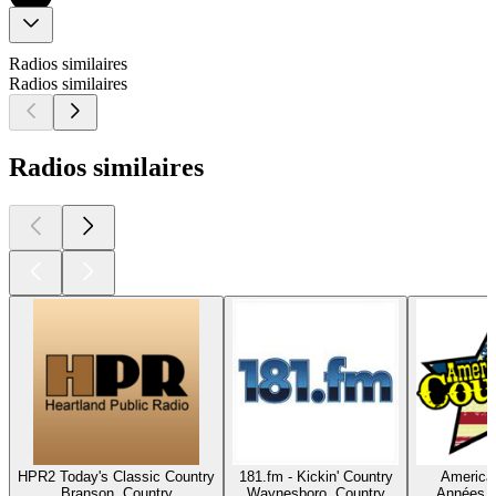
Radios similaires
Radios similaires
Radios similaires
HPR2 Today's Classic Country
181.fm - Kickin' Country
America'
Branson, Country
Waynesboro, Country
Années 9