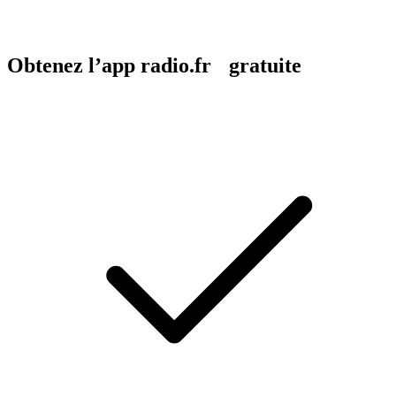
Obtenez l’app radio.fr gratuite