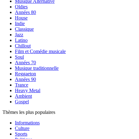
Musique Alternative
Oldies
Années 80
House
Indie
Classique
Jazz
Latino
Chillout
Film et Comédie musicale
Soul
Années 70
Musique traditionnelle
Reggaeton
Années 90
Trance
Heavy Metal
Ambient
Gospel
Thèmes les plus populaires
Informations
Culture
Sports