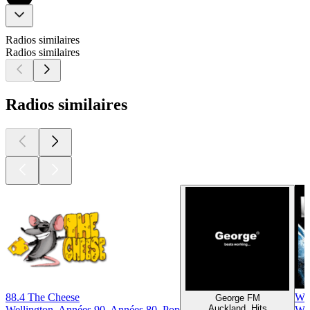
Radios similaires
Radios similaires
Radios similaires
88.4 The Cheese
Wo
George FM
Auckland, Hits
Wellington, Années 90, Années 80, Pop
Wel