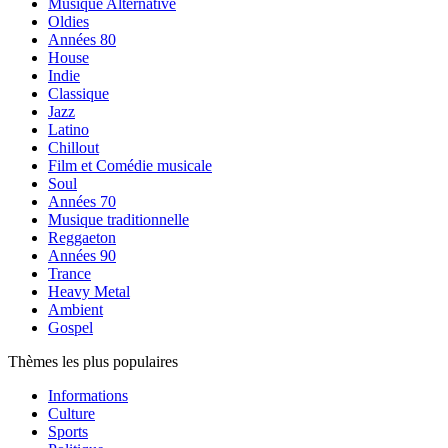
Musique Alternative
Oldies
Années 80
House
Indie
Classique
Jazz
Latino
Chillout
Film et Comédie musicale
Soul
Années 70
Musique traditionnelle
Reggaeton
Années 90
Trance
Heavy Metal
Ambient
Gospel
Thèmes les plus populaires
Informations
Culture
Sports