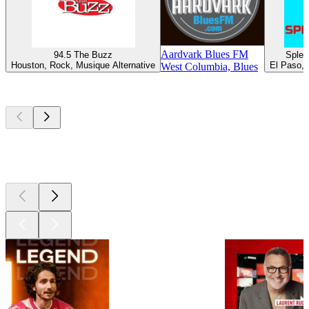
Aardvark Blues FM
94.5 The Buzz
Splen
Houston, Rock, Musique Alternative
El Paso, 
West Columbia, Blues
Les meilleurs
podcasts
Les meilleurs
podcasts
Les meilleurs
podcasts