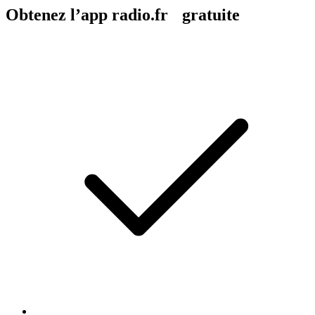
Obtenez l’app radio.fr gratuite