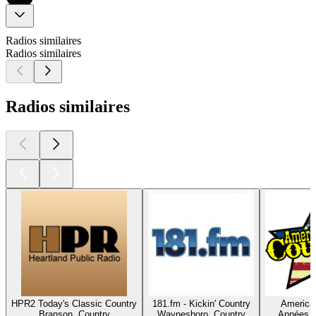
Radios similaires
Radios similaires
Radios similaires
HPR2 Today's Classic Country
181.fm - Kickin' Country
America'
Branson, Country
Waynesboro, Country
Années 9