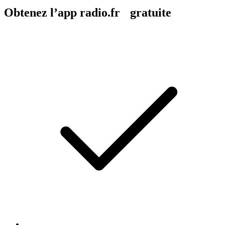
Obtenez l’app radio.fr gratuite