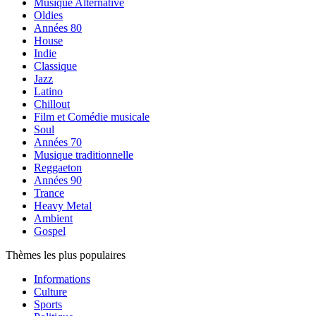
Musique Alternative
Oldies
Années 80
House
Indie
Classique
Jazz
Latino
Chillout
Film et Comédie musicale
Soul
Années 70
Musique traditionnelle
Reggaeton
Années 90
Trance
Heavy Metal
Ambient
Gospel
Thèmes les plus populaires
Informations
Culture
Sports