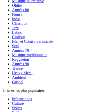
Musique Alternative
Oldies
Années 80
House
Indie
Classique
Jazz
Latino
Chillout
Film et Comédie musicale
Soul
Années 70
Musique traditionnelle
Reggaeton
Années 90
Trance
Heavy Metal
Ambient
Gospel
Thèmes les plus populaires
Informations
Culture
Sports