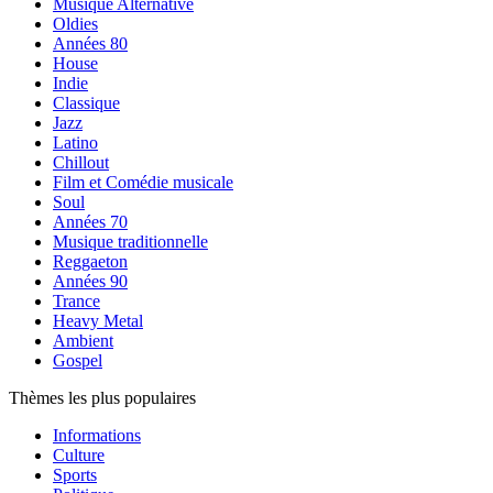
Musique Alternative
Oldies
Années 80
House
Indie
Classique
Jazz
Latino
Chillout
Film et Comédie musicale
Soul
Années 70
Musique traditionnelle
Reggaeton
Années 90
Trance
Heavy Metal
Ambient
Gospel
Thèmes les plus populaires
Informations
Culture
Sports