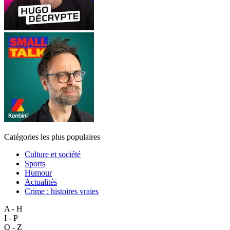
Catégories les plus populaires
Culture et société
Sports
Humour
Actualités
Crime : histoires vraies
A - H
I - P
Q - Z