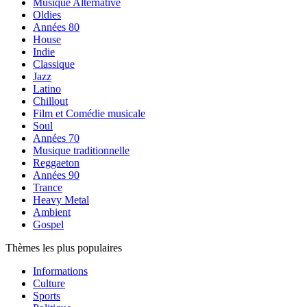
Musique Alternative
Oldies
Années 80
House
Indie
Classique
Jazz
Latino
Chillout
Film et Comédie musicale
Soul
Années 70
Musique traditionnelle
Reggaeton
Années 90
Trance
Heavy Metal
Ambient
Gospel
Thèmes les plus populaires
Informations
Culture
Sports