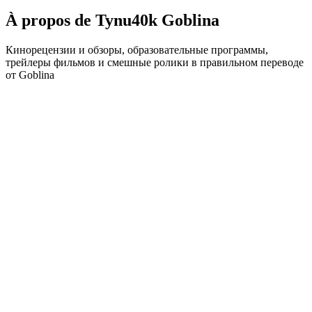
À propos de Tynu40k Goblina
Кинорецензии и обзоры, образовательные программы,
трейлеры фильмов и смешные ролики в правильном переводе
от Goblina
Site web du podcast