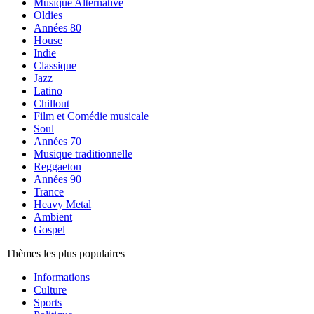
Musique Alternative
Oldies
Années 80
House
Indie
Classique
Jazz
Latino
Chillout
Film et Comédie musicale
Soul
Années 70
Musique traditionnelle
Reggaeton
Années 90
Trance
Heavy Metal
Ambient
Gospel
Thèmes les plus populaires
Informations
Culture
Sports