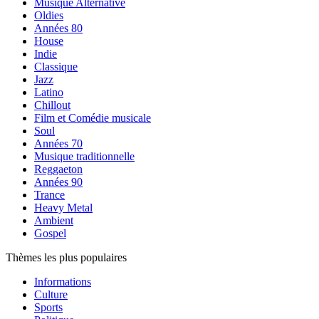
Musique Alternative
Oldies
Années 80
House
Indie
Classique
Jazz
Latino
Chillout
Film et Comédie musicale
Soul
Années 70
Musique traditionnelle
Reggaeton
Années 90
Trance
Heavy Metal
Ambient
Gospel
Thèmes les plus populaires
Informations
Culture
Sports